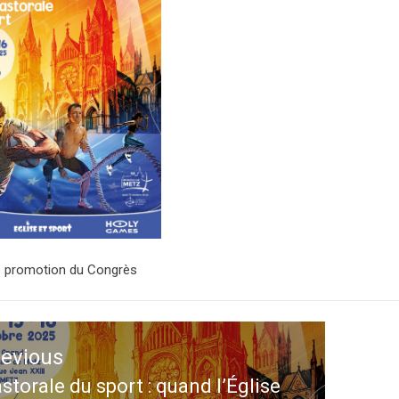
e promotion du Congrès
ation
revious
le
storale du sport : quand l’Église
evious