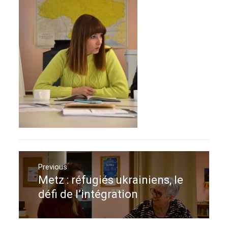
Navigation
de
Previous
Metz : réfugiés ukrainiens, le
Previous
l’article
post:
défi de l’intégration