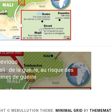
ation
revious
le
li : de la guerre, au risque des
evious
imes de guerre
st:
GHT © WEBULLUTION
THEME:
MINIMAL GRID
BY
THEMEMAT