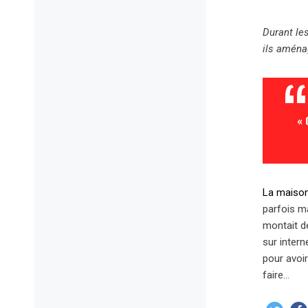
Durant le
ils aména
« 
La maiso
parfois ma
montait d
sur intern
pour avoir
faire…