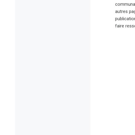
communaut
autres pag
publicatio
faire ress