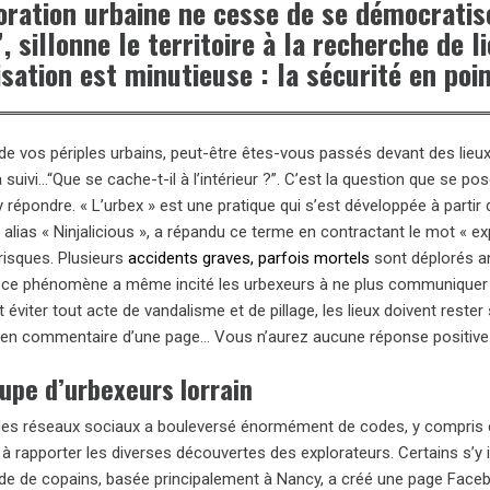
oration urbaine ne cesse de se démocratise
, sillonne le territoire à la recherche de l
sation est minutieuse : la sécurité en poin
e vos périples urbains, peut-être êtes-vous passés devant des lieux 
a suivi…“Que se cache-t-il à l’intérieur ?”. C’est la question que se p
 répondre. « L’urbex » est une pratique qui s’est développée à parti
lias « Ninjalicious », a répandu ce terme en contractant le mot « explor
risques. Plusieurs
accidents graves, parfois mortels
sont déplorés an
 ce phénomène a même incité les urbexeurs à ne plus communiquer l
et éviter tout acte de vandalisme et de pillage, les lieux doivent res
en commentaire d’une page… Vous n’aurez aucune réponse positive
upe d’urbexeurs lorrain
 des réseaux sociaux a bouleversé énormément de codes, y compris c
à rapporter les diverses découvertes des explorateurs. Certains s’y 
de de copains, basée principalement à Nancy, a créé une page Faceb