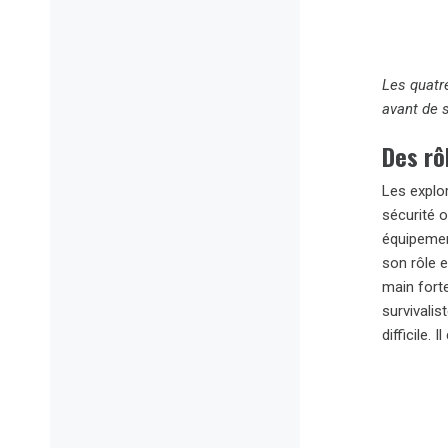
Les quatr
avant de s
Des rô
Les explo
sécurité o
équipemen
son rôle e
main forte
survivalis
difficile.