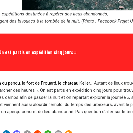
s expéditions destinées à repérer des lieux abandonnés,
gent des bivouacs à la tombée de la nuit. (Photo : Facebook Projet U
On est partis en expédition cinq jours »
n du pendu
,
le fort de Frouard
,
le chateau Keller
… Autant de lieux trouv
rcher des heures. « On est partis en expédition cinq jours pour trouv
es camps afin de passer la nuit et on repartait explorer la journée
et viennent aussi alourdir l’emploi du temps des urbexeurs, avant le pa
 un aperçu concret du lieu abandonné. Pas question d’aller sur le terra