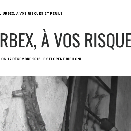
L’URBEX, À VOS RISQUES ET PÉRILS
URBEX, À VOS RISQUE
D ON
17 DÉCEMBRE 2018
BY
FLORENT BIBILONI