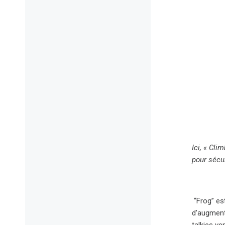
Ici, « Cli
pour sécu
“Frog” est
d’augmente