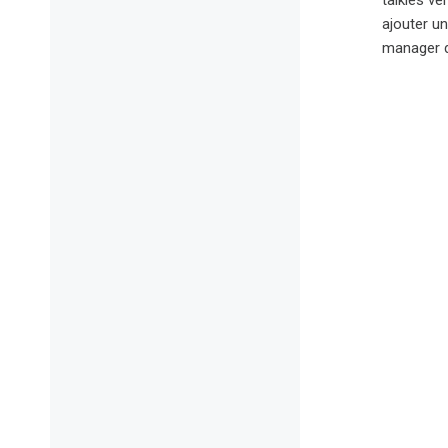
talkies ve
ajouter un
manager d