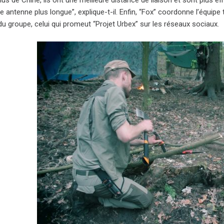
nus de Chine, ils ont une meilleure distance de liaison et sont plus 
e antenne plus longue”, explique-t-il. Enfin, “Fox” coordonne l’équip
u groupe, celui qui promeut “Projet Urbex” sur les réseaux sociaux.