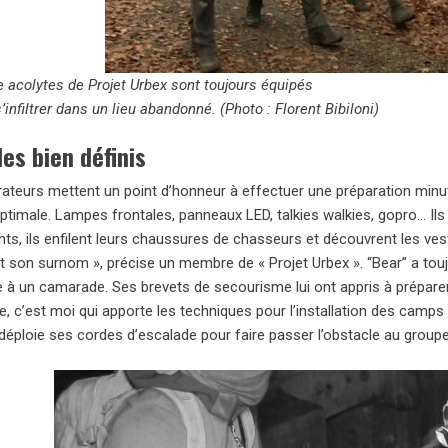
e acolytes de Projet Urbex sont toujours équipés
’infiltrer dans un lieu abandonné. (Photo : Florent Bibiloni)
les bien définis
rateurs mettent un point d’honneur à effectuer une préparation minu
ptimale. Lampes frontales, panneaux LED, talkies walkies, gopro… Ils r
ts, ils enfilent leurs chaussures de chasseurs et découvrent les ves
t son surnom », précise un membre de « Projet Urbex ». “Bear” a touj
 à un camarade. Ses brevets de secourisme lui ont appris à préparer 
te, c’est moi qui apporte les techniques pour l’installation des camps 
 Il déploie ses cordes d’escalade pour faire passer l’obstacle au groupe