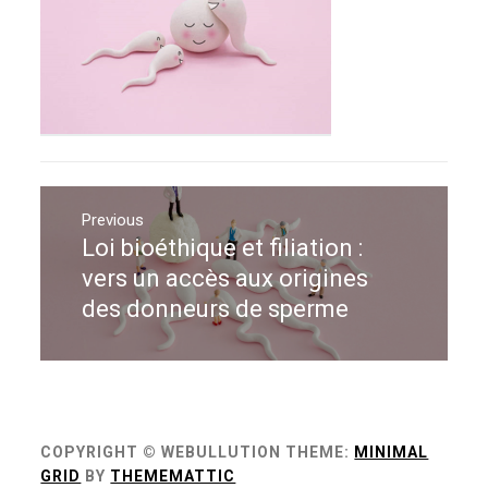
Navigation
de
Previous
Loi bioéthique et filiation :
Previous
l’article
post:
vers un accès aux origines
des donneurs de sperme
COPYRIGHT © WEBULLUTION
THEME:
MINIMAL
GRID
BY
THEMEMATTIC