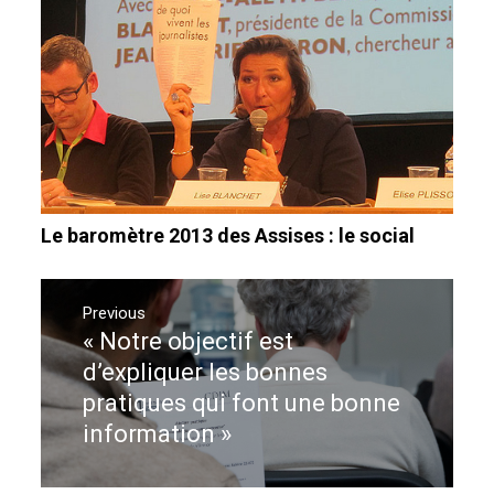
Le baromètre 2013 des Assises : le social
Navigation
de
Previous
« Notre objectif est
Previous
l’article
post:
d’expliquer les bonnes
pratiques qui font une bonne
information »