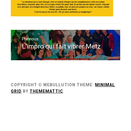
Navigation
de
Previous
L’impro qui fait vibrer Metz
Previous
l’article
post:
COPYRIGHT © WEBULLUTION
THEME:
MINIMAL
GRID
BY
THEMEMATTIC