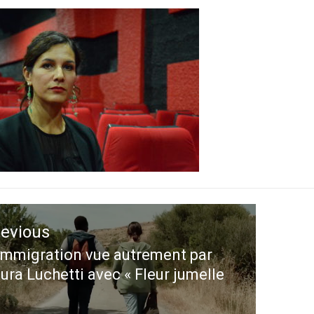
ation
revious
le
immigration vue autrement par
evious
ura Luchetti avec « Fleur jumelle
st: