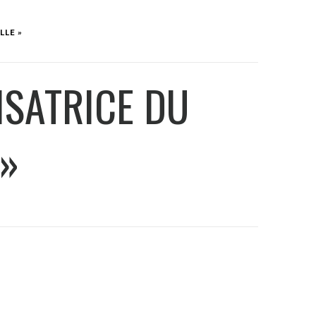
LLE »
ISATRICE DU
 »