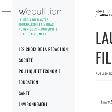
Skip
to
HOME
content
LAURA LU
LE MÉDIA DU MASTER
JOURNALISME ET MÉDIAS
LA
NUMÉRIQUES – UNIVERSITÉ
DE LORRAINE, METZ
Primary
FI
LES CHOIX DE LA RÉDACTION
Menu
SOCIÉTÉ
POLITIQUE ET ÉCONOMIE
PUBLISHE
ÉDUCATION
SANTÉ
Laura L
ENVIRONNEMENT