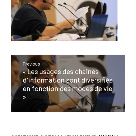
Navigation
de
Previous
« Les usages des chaînes
Previous
l’article
post:
d’information sont diversifiés
en fonction des modes de vie
»