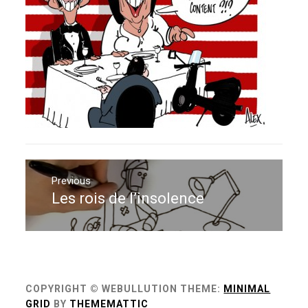
Navigation
de
Previous
Les rois de l’insolence
Previous
l’article
post:
COPYRIGHT © WEBULLUTION
THEME:
MINIMAL
GRID
BY
THEMEMATTIC