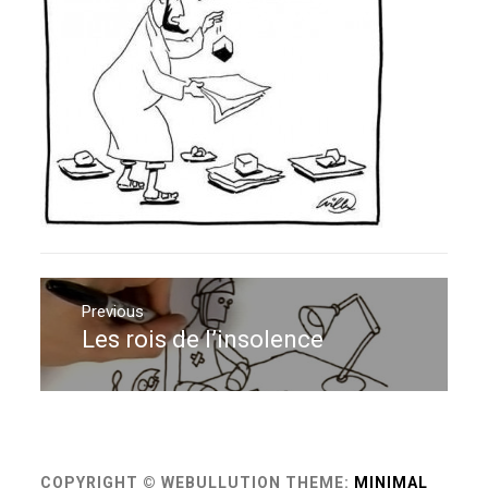
Navigation
de
Previous
Les rois de l’insolence
Previous
l’article
post:
COPYRIGHT © WEBULLUTION
THEME:
MINIMAL