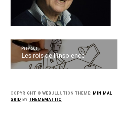
Navigation
de
Previous
Les rois de l’insolence
Previous
l’article
post:
COPYRIGHT © WEBULLUTION
THEME:
MINIMAL
GRID
BY
THEMEMATTIC