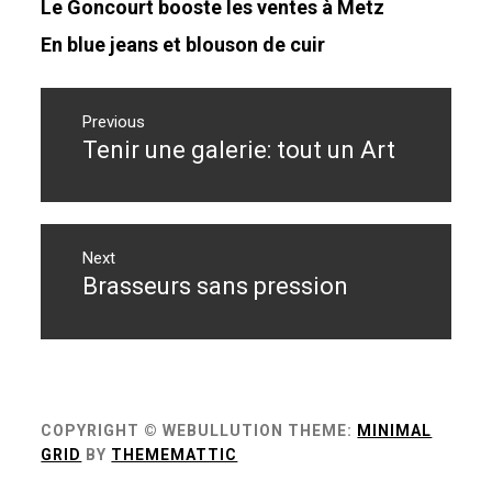
Le Goncourt booste les ventes à Metz
En blue jeans et blouson de cuir
Navigation
de
Previous
Tenir une galerie: tout un Art
Previous
l’article
post:
Next
Brasseurs sans pression
Next
post:
COPYRIGHT © WEBULLUTION
THEME:
MINIMAL
GRID
BY
THEMEMATTIC