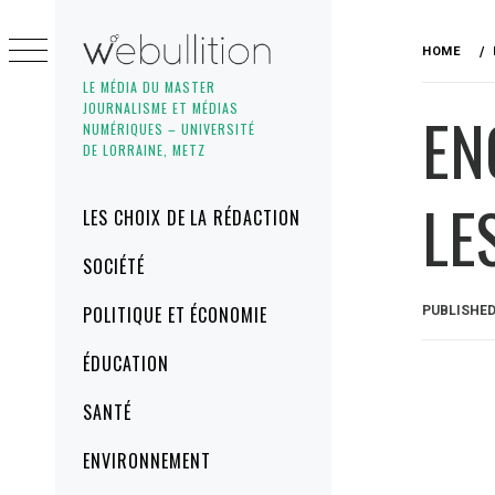
Skip
to
HOME
content
LE MÉDIA DU MASTER
JOURNALISME ET MÉDIAS
EN
NUMÉRIQUES – UNIVERSITÉ
DE LORRAINE, METZ
LE
Primary
LES CHOIX DE LA RÉDACTION
Menu
SOCIÉTÉ
POLITIQUE ET ÉCONOMIE
PUBLISHE
ÉDUCATION
SANTÉ
ENVIRONNEMENT