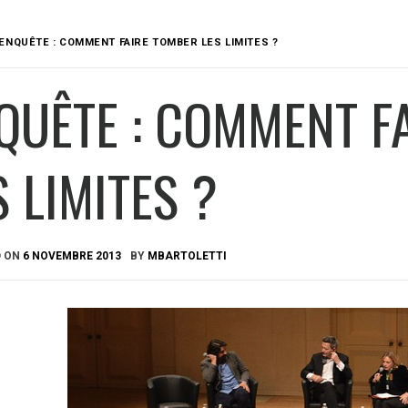
ENQUÊTE : COMMENT FAIRE TOMBER LES LIMITES ?
QUÊTE : COMMENT F
S LIMITES ?
D ON
6 NOVEMBRE 2013
BY
MBARTOLETTI