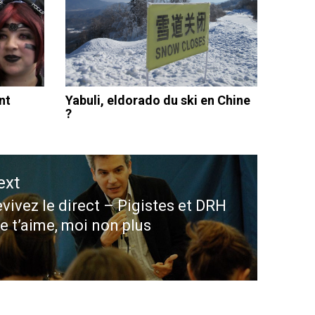
nt
Yabuli, eldorado du ski en Chine
?
ext
vivez le direct – Pigistes et DRH
ext
Je t’aime, moi non plus
st: