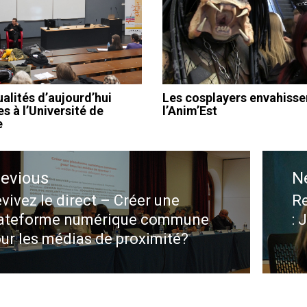
alités d’aujourd’hui
Les cosplayers envahisse
s à l’Université de
l’Anim’Est
e
ation
revious
N
le
vivez le direct – Créer une
Re
evious
N
lateforme numérique commune
: 
st:
po
ur les médias de proximité?