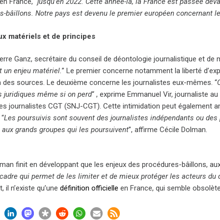
en France, “
jusqu’en 2022. Cette année-là, la France est passée de
s-bâillons. Notre pays est devenu le premier européen concernant l
x matériels et de principes
erre Ganz, secrétaire du conseil de déontologie journalistique et de
t un enjeu matériel.
” Le premier concerne notamment la liberté d’expr
n des sources. Le deuxième concerne les journalistes eux-mêmes. “
s juridiques même si on perd
“ , exprime Emmanuel Vir, journaliste 
des journalistes CGT (SNJ-CGT). Cette intimidation peut également a
 “
Les poursuivis sont souvent des journalistes indépendants ou des
aux grands groupes qui les poursuivent
”, affirme Cécile Dolman.
man finit en développant que les enjeux des procédures-bâillons, aux 
 cadre qui permet de les limiter et de mieux protéger les acteurs du
 il n’existe qu’une
définition officielle
en France, qui semble obsolète