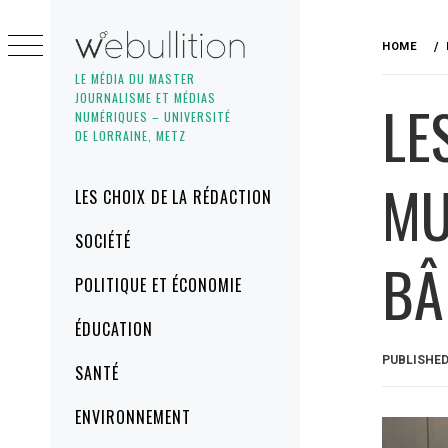
Skip
to
HOME
content
LE MÉDIA DU MASTER
JOURNALISME ET MÉDIAS
LE
NUMÉRIQUES – UNIVERSITÉ
DE LORRAINE, METZ
MU
Primary
LES CHOIX DE LA RÉDACTION
Menu
SOCIÉTÉ
BÂ
POLITIQUE ET ÉCONOMIE
ÉDUCATION
PUBLISHE
SANTÉ
ENVIRONNEMENT