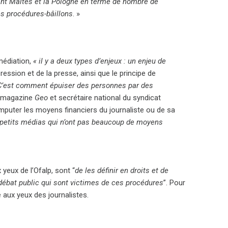
vant Maltes et la Pologne en terme de nombre de
es procédures-bâillons
. »
 médiation,
« il y a deux types d’enjeux : un enjeu de
ession et de la presse, ainsi que le principe de
C’est comment épuiser des personnes par des
au magazine
Geo
et secrétaire national du syndicat
mputer les moyens financiers du journaliste ou de sa
 petits médias qui n’ont pas beaucoup de moyens
yeux de l’Ofalp, sont “
de les définir en droits et de
 débat public qui sont victimes de ces procédures
”. Pour
 aux yeux des journalistes.