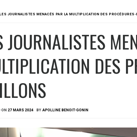
LES JOURNALISTES MENACÉS PAR LA MULTIPLICATION DES PROCÉDURES-
S JOURNALISTES ME
LTIPLICATION DES 
ILLONS
D ON
27 MARS 2024
BY
APOLLINE BENOIT-GONIN