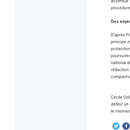
accentué 
procédure
Des enjeu
D’après Pi
principe e
protectio
poursuite
national 
rédaction.
comparés 
Cécile Dol
définir un
le moment,