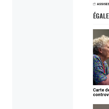
ASSISE
ÉGAL
Carte d
controv
Navig