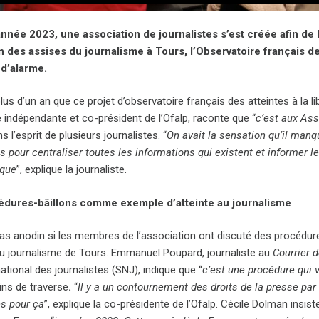
année 2023, une association de journalistes s’est créée afin de lu
n des assises du journalisme à Tours, l’Observatoire français des
 d’alarme.
plus d’un an que ce projet d’observatoire français des atteintes à la 
e indépendante et co-président de l’Ofalp, raconte que “
c’est aux Ass
 l’esprit de plusieurs journalistes. “
On avait la sensation qu’il manq
s pour centraliser toutes les informations qui existent et informer 
ique
”, explique la journaliste.
édures-bâillons comme exemple d’atteinte au journalisme
pas anodin si les membres de l’association ont discuté des procédure
u journalisme de Tours. Emmanuel Poupard, journaliste au
Courrier 
ational des journalistes (SNJ), indique que “
c’est une procédure qui v
ns de traverse
.
“
Il y a un contournement des droits de la presse par 
s pour ça
”, explique la co-présidente de l’Ofalp. Cécile Dolman insi