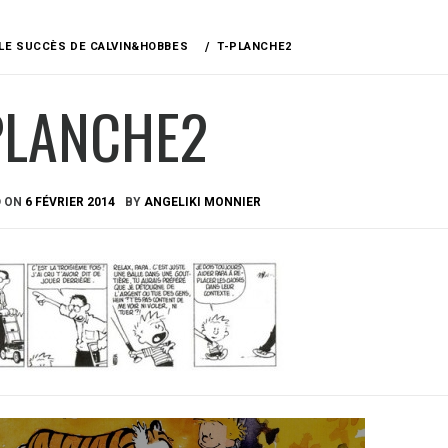
LE SUCCÈS DE CALVIN&HOBBES
T-PLANCHE2
PLANCHE2
D ON
6 FÉVRIER 2014
BY
ANGELIKI MONNIER
ation