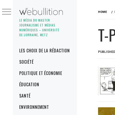
Skip
to
HOME
content
LE MÉDIA DU MASTER
JOURNALISME ET MÉDIAS
T-
NUMÉRIQUES – UNIVERSITÉ
DE LORRAINE, METZ
Primary
LES CHOIX DE LA RÉDACTION
PUBLISHE
Menu
SOCIÉTÉ
POLITIQUE ET ÉCONOMIE
ÉDUCATION
SANTÉ
ENVIRONNEMENT
Navig