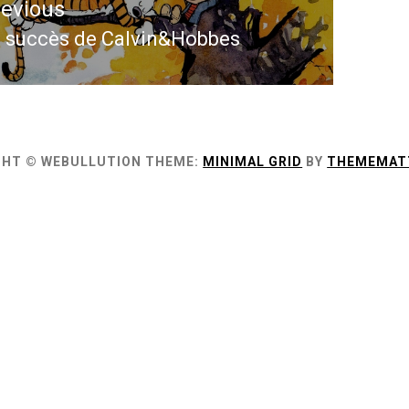
revious
le
 succès de Calvin&Hobbes
evious
st:
GHT © WEBULLUTION
THEME:
MINIMAL GRID
BY
THEMEMAT