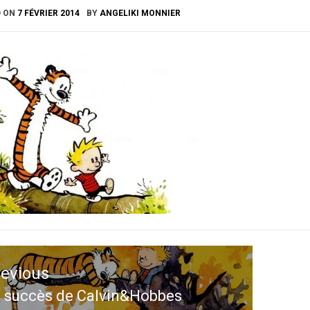
D ON
7 FÉVRIER 2014
BY
ANGELIKI MONNIER
ation
revious
le
 succès de Calvin&Hobbes
evious