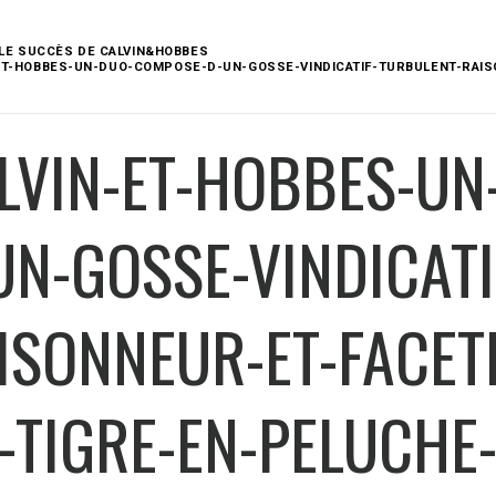
LE SUCCÈS DE CALVIN&HOBBES
ET-HOBBES-UN-DUO-COMPOSE-D-UN-GOSSE-VINDICATIF-TURBULENT-RAIS
LVIN-ET-HOBBES-U
UN-GOSSE-VINDICAT
ISONNEUR-ET-FACET
-TIGRE-EN-PELUCHE