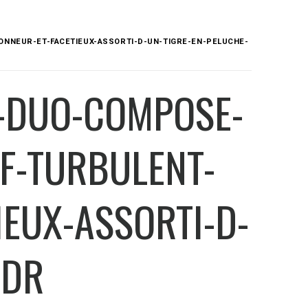
ONNEUR-ET-FACETIEUX-ASSORTI-D-UN-TIGRE-EN-PELUCHE-
N-DUO-COMPOSE-
IF-TURBULENT-
IEUX-ASSORTI-D-
-DR