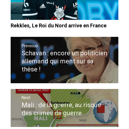
Rekkles, Le Roi du Nord arrive en France
Navigation
de
Previous
Schavan : encore un politicien
Previous
l’article
post:
allemand qui ment sur sa
thèse !
Next
Mali : de la guerre, au risque
Next
post:
des crimes de guerre