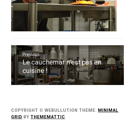
Navigation
de
Previous
Le cauchemar n’est pas en
Previous
l’article
post:
cuisine !
COPYRIGHT © WEBULLUTION
THEME:
MINIMAL
GRID
BY
THEMEMATTIC