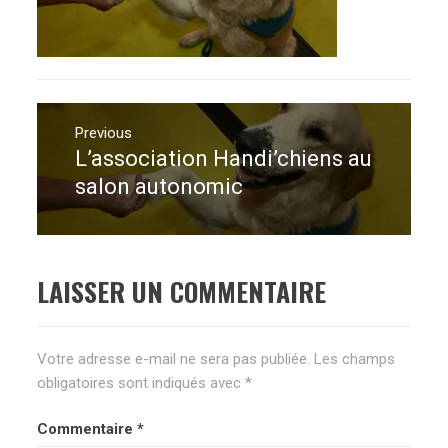
Navigation
de
Previous
L’association Handi’chiens au
Previous
l’article
post:
salon autonomic
LAISSER UN COMMENTAIRE
Votre adresse e-mail ne sera pas publiée.
Les champs
obligatoires sont indiqués avec
*
Commentaire
*