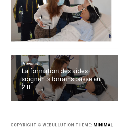
Navigation
de
Previous
La formation des aides-
Previous
l’article
post:
soignants lorrains passe au
2.0
COPYRIGHT © WEBULLUTION
THEME:
MINIMAL