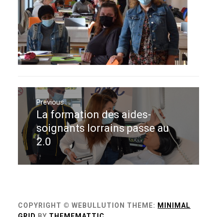
Navigation
de
Previous
La formation des aides-
Previous
l’article
post:
soignants lorrains passe au
2.0
COPYRIGHT © WEBULLUTION
THEME:
MINIMAL
GRID
BY
THEMEMATTIC