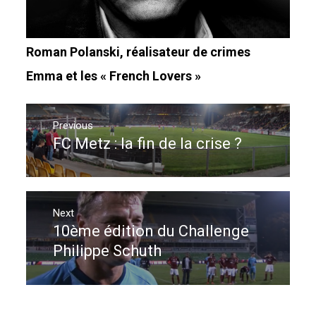
Roman Polanski, réalisateur de crimes
Emma et les « French Lovers »
Navigation
de
Previous
FC Metz : la fin de la crise ?
Previous
l’article
post:
Next
10ème édition du Challenge
Next
post:
Philippe Schuth