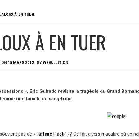
JALOUX À EN TUER
LOUX À EN TUER
D ON
15 MARS 2012
BY
WEBULLITION
ssessions », Eric Guirado revisite la tragédie du Grand Bornand
 décime une famille de sang-froid.
 souvient pas de «
l’affaire Flactif
»? Ce fait divers macabre où un ric