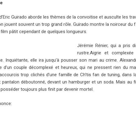
se
r d’Eric Guirado aborde les thèmes de la convoitise et ausculte les 
 jouent souvent un trop grand rôle. Guirado montre la noirceur du fait
le film pâtit cependant de quelques longueurs.
Jérémie Rénier, qui a pris d
rustre.Aigrie et complexée 
te. Inquiétante, elle ira jusqu’à pousser son mari au crime. Alexan
le d’un couple décomplexé et heureux, qui ne pressent rien du malais
accourcis trop clichés d’une famille de Ch’tis fan de tuning, dans l
t pantalon déboutonné, devant un hamburger et un soda. Mais au fin
posséder toujours plus finit par devenir mortel.
nonce: