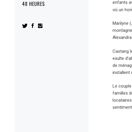
enfants av
48 HEURES
où un hom
Marilyne (
montagne a
Alexandra
Castang le
exulte d’
de ménage
installent
Le couple
familles d
locataire
sentiment