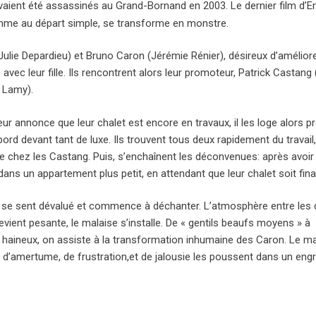
aient été assassinés au Grand-Bornand en 2003. Le dernier film d’Eri
me au départ simple, se transforme en monstre.
Julie Depardieu) et Bruno Caron (Jérémie Rénier), désireux d’améliore
vec leur fille. Ils rencontrent alors leur promoteur, Patrick Castan
 Lamy).
ur annonce que leur chalet est encore en travaux, il les loge alors p
abord devant tant de luxe. Ils trouvent tous deux rapidement du tra
 chez les Castang. Puis, s’enchaînent les déconvenues: après avoir 
 dans un appartement plus petit, en attendant que leur chalet soit fin
 se sent dévalué et commence à déchanter. L’atmosphère entre les
evient pesante, le malaise s’installe. De « gentils beaufs moyens » à
s haineux, on assiste à la transformation inhumaine des Caron. Le ma
 d’amertume, de frustration,et de jalousie les poussent dans un engr