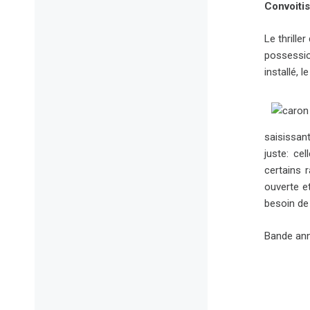
Convoiti
Le thrille
possession
installé, 
saisissan
juste: cel
certains r
ouverte e
besoin de 
Bande an