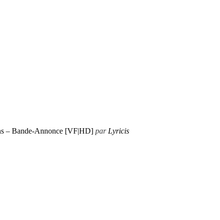
ons – Bande-Annonce [VF|HD]
par
Lyricis