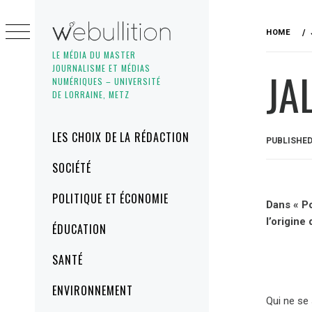
Skip
to
HOME
content
LE MÉDIA DU MASTER
JOURNALISME ET MÉDIAS
JA
NUMÉRIQUES – UNIVERSITÉ
DE LORRAINE, METZ
Primary
LES CHOIX DE LA RÉDACTION
PUBLISHE
Menu
SOCIÉTÉ
POLITIQUE ET ÉCONOMIE
Dans « Po
l’origine
ÉDUCATION
SANTÉ
ENVIRONNEMENT
Qui ne se