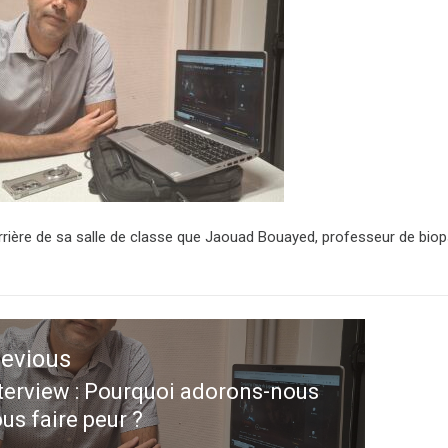
’arrière de sa salle de classe que Jaouad Bouayed, professeur de bio
.
ation
revious
le
terview : Pourquoi adorons-nous
evious
us faire peur ?
st: