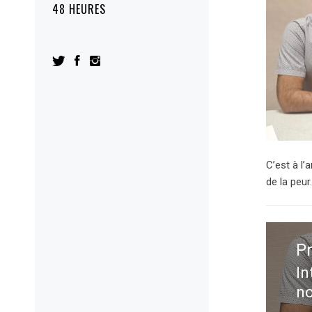
48 HEURES
C’est à l
de la peur
Navig
de
P
l’artic
In
Pr
no
po