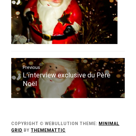
Navigation
de
Previous
L’interview exclusive du Père
Previous
l’article
post:
Noël
COPYRIGHT © WEBULLUTION
THEME:
MINIMAL
GRID
BY
THEMEMATTIC