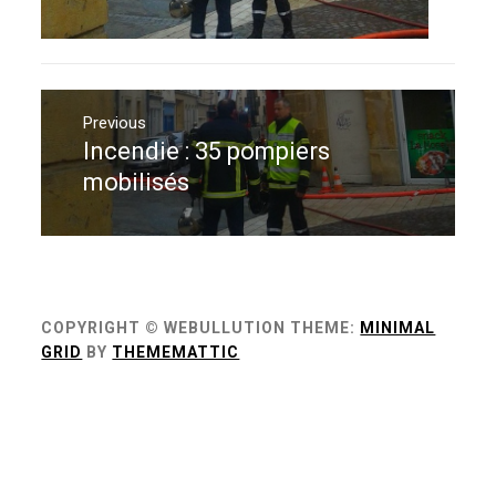
Navigation
de
Previous
Incendie : 35 pompiers
Previous
l’article
post:
mobilisés
COPYRIGHT © WEBULLUTION
THEME:
MINIMAL
GRID
BY
THEMEMATTIC