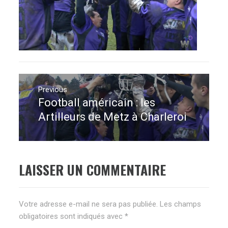
Navigation
de
Previous
Football américain : les
Previous
l’article
post:
Artilleurs de Metz à Charleroi
LAISSER UN COMMENTAIRE
Votre adresse e-mail ne sera pas publiée.
Les champs
obligatoires sont indiqués avec
*