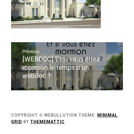
Navigation
de
Previous
[WEBDOC] Et si vous étiez
Previous
l’article
post:
mormon le temps d’un
webdoc ?
COPYRIGHT © WEBULLUTION
THEME:
MINIMAL
GRID
BY
THEMEMATTIC