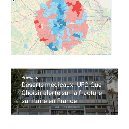
Navigation
de
Previous
Déserts médicaux : UFC-Que
Previous
l’article
post:
Choisir alerte sur la fracture
sanitaire en France