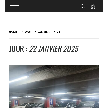
Skip
to
HOME
2025
JANVIER
22
content
JOUR :
22 JANVIER 2025