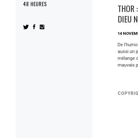
48 HEURES
THOR 
DIEU 
14 NOVEM
De l’humo
aussi un 
mélange de
mauvais pr
COPYRI