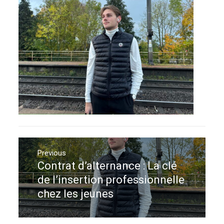
Navigation
de
Previous
Contrat d’alternance : La clé
Previous
l’article
post:
de l’insertion professionnelle
chez les jeunes