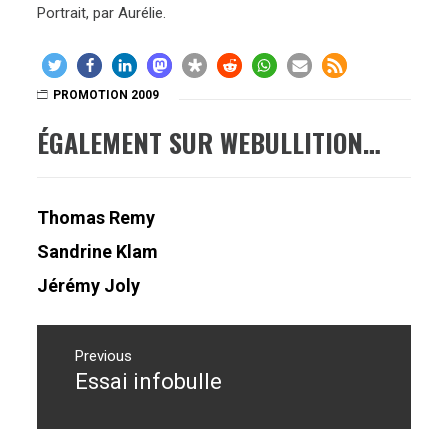
Portrait, par Aurélie.
PROMOTION 2009
ÉGALEMENT SUR WEBULLITION…
Thomas Remy
Sandrine Klam
Jérémy Joly
Navigation
de
Previous
Essai infobulle
Previous
l’article
post: