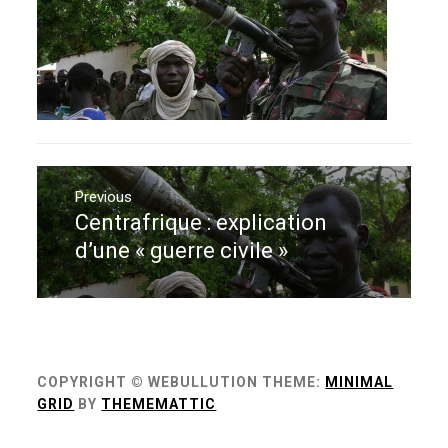
Navigation
de
Previous
Centrafrique : explication
Previous
l’article
post:
d’une « guerre civile »
COPYRIGHT © WEBULLUTION
THEME:
MINIMAL
GRID
BY
THEMEMATTIC