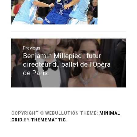
Navigation
de
Previous
Benjamin Millepied : futur
Previous
l’article
post:
directeur du ballet de l’Opéra
de Paris
COPYRIGHT © WEBULLUTION
THEME:
MINIMAL
GRID
BY
THEMEMATTIC