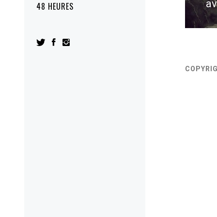
av
48 HEURES
po
COPYRI