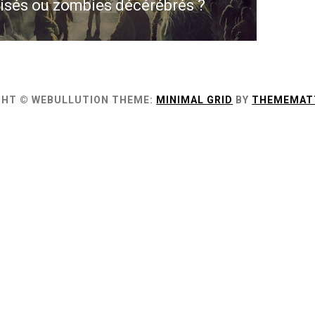
isés ou zombies décérébrés ?
st:
GHT © WEBULLUTION
THEME:
MINIMAL GRID
BY
THEMEMAT