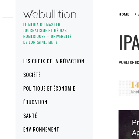
Skip
to
HOME
content
LE MÉDIA DU MASTER
JOURNALISME ET MÉDIAS
IP
NUMÉRIQUES – UNIVERSITÉ
DE LORRAINE, METZ
Primary
LES CHOIX DE LA RÉDACTION
PUBLISHE
Menu
SOCIÉTÉ
POLITIQUE ET ÉCONOMIE
ÉDUCATION
Navig
SANTÉ
de
P
l’artic
ENVIRONNEMENT
Ap
Pr