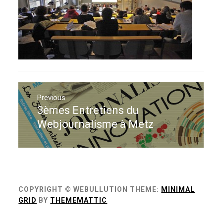
Navigation
de
Previous
3èmes Entretiens du
Previous
l’article
post:
Webjournalisme à Metz
COPYRIGHT © WEBULLUTION
THEME:
MINIMAL
GRID
BY
THEMEMATTIC