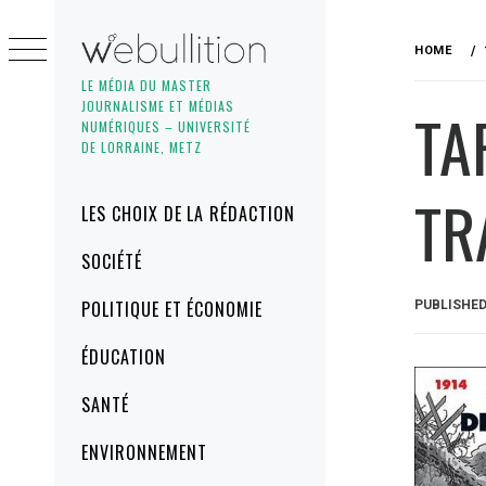
Skip
to
HOME
content
LE MÉDIA DU MASTER
JOURNALISME ET MÉDIAS
TA
NUMÉRIQUES – UNIVERSITÉ
DE LORRAINE, METZ
TR
Primary
LES CHOIX DE LA RÉDACTION
Menu
SOCIÉTÉ
POLITIQUE ET ÉCONOMIE
PUBLISHE
ÉDUCATION
SANTÉ
ENVIRONNEMENT