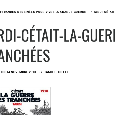
11 BANDES DESSINÉES POUR VIVRE LA GRANDE GUERRE
TARDI-CÉTAI
RDI-CÉTAIT-LA-GUER
ANCHÉES
D ON
14 NOVEMBRE 2013
BY
CAMILLE GILLET