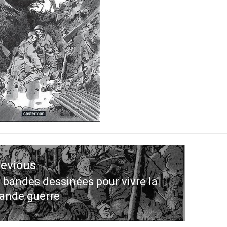
ation
revious
le
 bandes dessinées pour vivre la
evious
ande guerre
st: