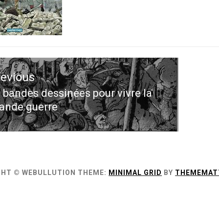
ation
revious
le
 bandes dessinées pour vivre la
evious
ande guerre
st:
GHT © WEBULLUTION
THEME:
MINIMAL GRID
BY
THEMEMAT