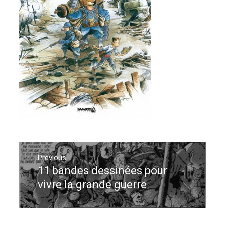
Navigation
de
Previous
11 bandes dessinées pour
Previous
l’article
post:
vivre la grande guerre