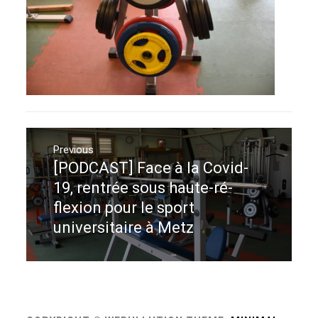
Navigation
de
Previous
[PODCAST] Face à la Covid-
Previous
l’article
post:
19, rentrée sous haute-ré-
flexion pour le sport
universitaire à Metz