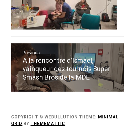
Navigation
de
Previous
A la rencontre d’Ismaël,
Previous
l’article
post:
vainqueur des tournois Super
Smash Bros de la MDE
COPYRIGHT © WEBULLUTION
THEME:
MINIMAL
GRID
BY
THEMEMATTIC